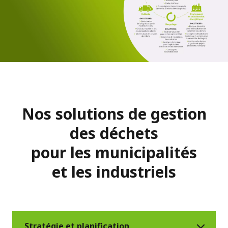
Le schéma complet
de notre expertise dans
le domaine des
déchets :
Nos solutions de gestion
des déchets
pour les municipalités
Brochure - Gestion des
PDF
et les industriels
déchets
(244.6 Ko)
Stratégie et planification