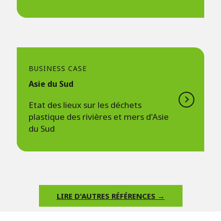
BUSINESS CASE
Asie du Sud
Etat des lieux sur les déchets
plastique des rivières et mers d'Asie
du Sud
LIRE D'AUTRES RÉFÉRENCES →