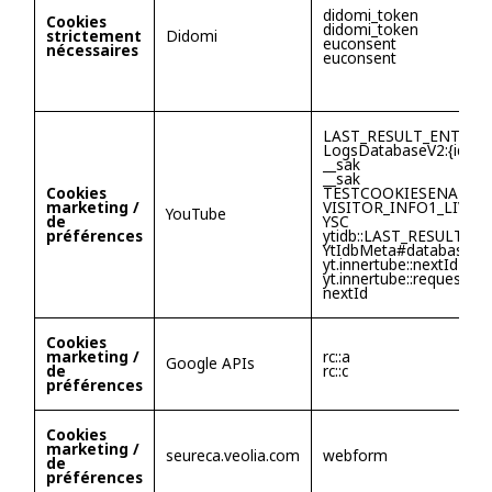
didomi_token
Cookies
didomi_token
strictement
Didomi
euconsent
nécessaires
euconsent
LAST_RESULT_ENTRY_
LogsDatabaseV2:{id}
__sak
__sak
Cookies
TESTCOOKIESENABLE
marketing /
VISITOR_INFO1_LIVE
YouTube
de
YSC
préférences
ytidb::LAST_RESULT_E
YtIdbMeta#databases#
yt.innertube::nextId
yt.innertube::requests
nextId
Cookies
marketing /
rc::a
Google APIs
de
rc::c
préférences
Cookies
marketing /
seureca.veolia.com
webform
de
préférences