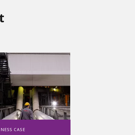
t
INESS CASE