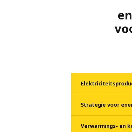
en
vo
Elektriciteitsproduc
Strategie voor ene
Verwarmings- en k