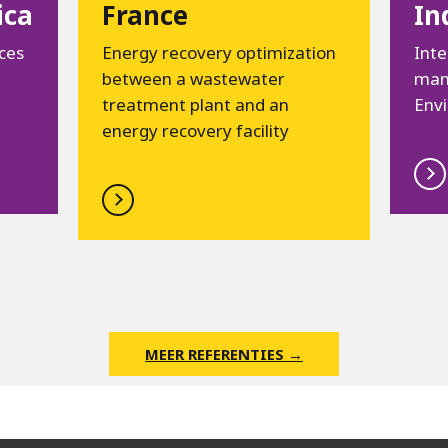
ica
France
In
ices
Energy recovery optimization
Inte
between a wastewater
man
treatment plant and an
Env
energy recovery facility
MEER REFERENTIES →