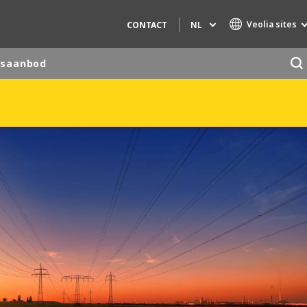
Veolia sites
NL
CONTACT
gsaanbod
Specialty Brands
AIR QUALITY
ENGINEERING & CONSULTING
HAZARDOUS WASTE EUROPE
INDUSTRIES GLOBAL SOLUTIONS
NUCLEAR SOLUTIONS
OFIS
SEDE BENELUX
VEOLIA AGRICULTURE