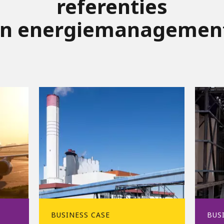
referenties
in energiemanagemen
BUSINESS CASE
BUS