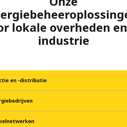
Onze
ergiebeheeroplossin
or lokale overheden en
industrie
tie en -distributie
rgiebedrijven
oelnetwerken