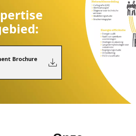
xpertise
ebied:
ent Brochure