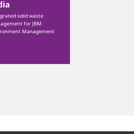
dia
grated solid waste
agement for JBM
ironment Management