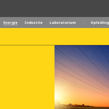
Energie
Industrie
Laboratorium
Opleidin
rld
DLE EAST
EUROPE
LATIN AMERICA
AND NEW ZEALAND
NORTH AMERICA