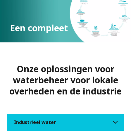
Een compleet
beeld van onze
expertise in water:
Onze oplossingen voor
waterbeheer voor lokale
Water Management
overheden en de industrie
PDF
Brochure
(282.06 kB)
Industrieel water