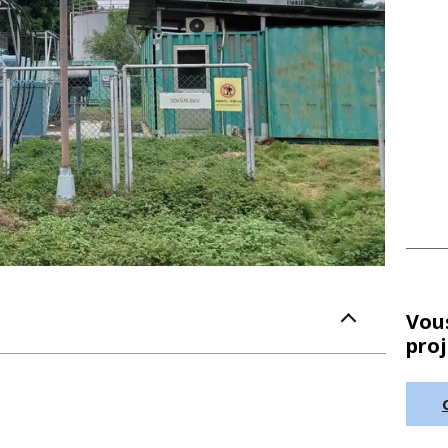
Vous
proj
’
analyse de la stabilité électrique du réseau
antité optimale de photovoltaïque et de
L’
emplacement de ces infrastructures
sur