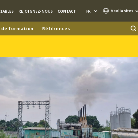
Veolia sites
FR
IABLES
REJOIGNEZ-NOUS
CONTACT
 de formation
Références
Marques de spécialité
AIR QUALITY
INGÉNIERIE & CONSEIL
HAZARDOUS WASTE EUROPE
INDUSTRIES GLOBAL SOLUTIONS
NUCLEAR SOLUTIONS
OFIS
SEDE BENELUX
VEOLIA AGRICULTURE